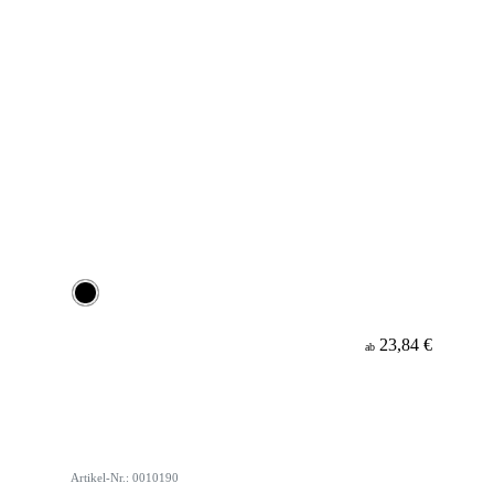
23,84 €
ab
Artikel-Nr.: 0010190