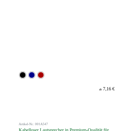
7,16 €
ab
Artikel-Nr.: 001A547
Kabelloser Lautsprecher in Premium-Qualität für