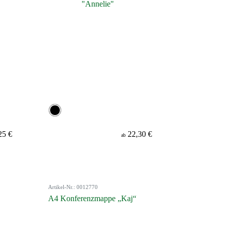
25 €
22,30 €
ab
Artikel-Nr.: 0012770
A4 Konferenzmappe „Kaj“