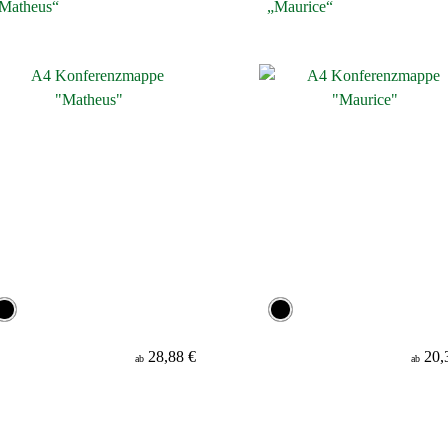
Matheus“
„Maurice“
28,88 €
20,
ab
ab