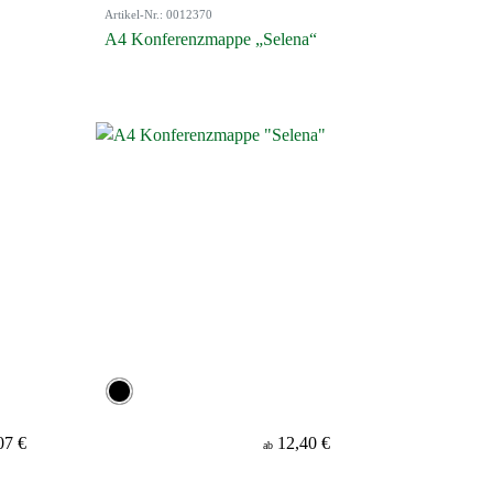
Artikel-Nr.: 0012370
A4 Konferenzmappe „Selena“
07 €
12,40 €
ab