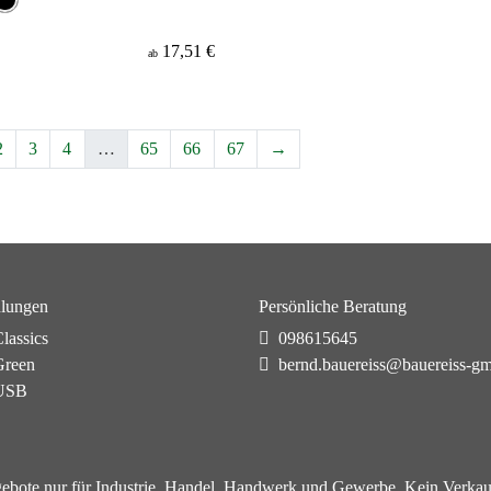
17,51 €
ab
2
3
4
…
65
66
67
→
lungen
Persönliche Beratung
lassics
098615645
reen
bernd.bauereiss@bauereiss-g
USB
ebote nur für Industrie, Handel, Handwerk und Gewerbe. Kein Verkau