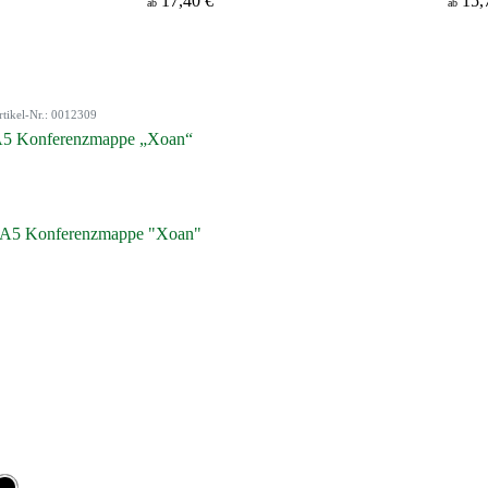
17,40 €
15,
ab
ab
rtikel-Nr.: 0012309
5 Konferenzmappe „Xoan“