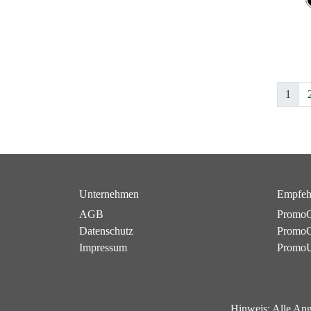
1
Unternehmen
Empfeh
AGB
PromoC
Datenschutz
PromoG
Impressum
Promo
Hinweis:
Alle Ang