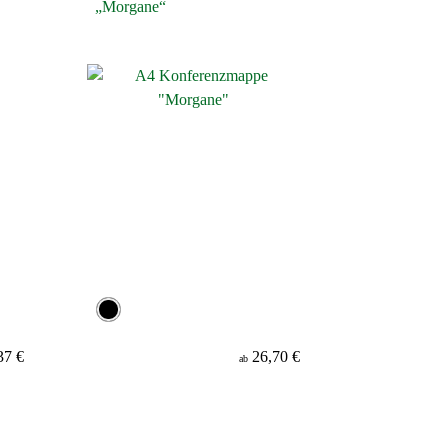
„Morgane“
37 €
26,70 €
ab