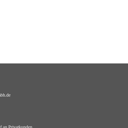
mbh.de
f an Privatkunden.