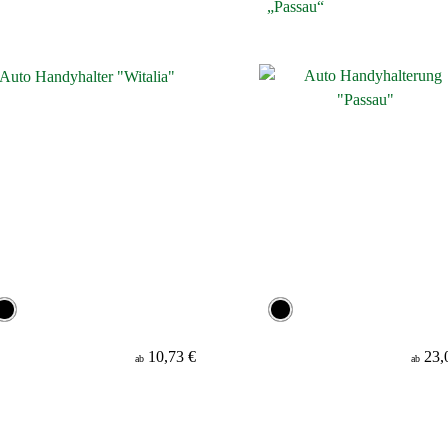
„Passau“
10,73 €
23,
ab
ab