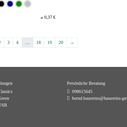
0,37 €
ab
2
3
4
…
18
19
20
→
lungen
Persönliche Beratung
lassics
098615645
reen
bernd.bauereiss@bauereiss-g
USB