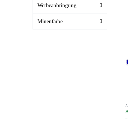
Werbeanbringung
Minenfarbe
A
A
„