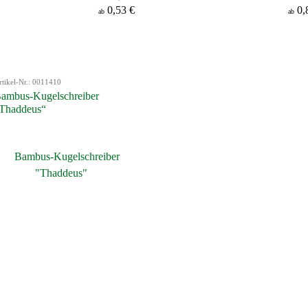
0,53 €
0,
ab
ab
rtikel-Nr.: 0011410
ambus-Kugelschreiber
Thaddeus“