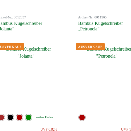
rtikel-Nr.: 0012037
Artikel-Nr.: 0011965
ambus-Kugelschreiber
Bambus-Kugelschreiber
Jolanta“
„Petronela“
weitere Farben
UVP 0,92 €
UVP 1