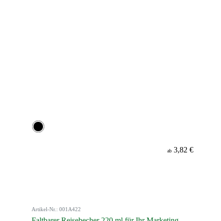
3,82 €
ab
Artikel-Nr.: 001A422
Faltbarer Reisebecher 220 ml für Ihr Marketing