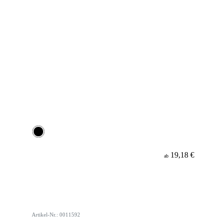
19,18 €
ab
Artikel-Nr.: 0011592