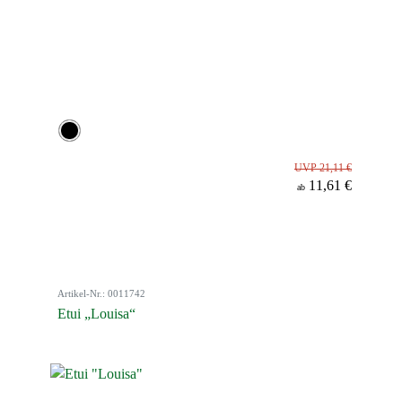
UVP 21,11 €
11,61 €
ab
Artikel-Nr.: 0011742
Etui „Louisa“