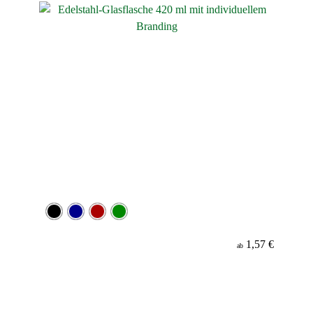
1,57 €
ab