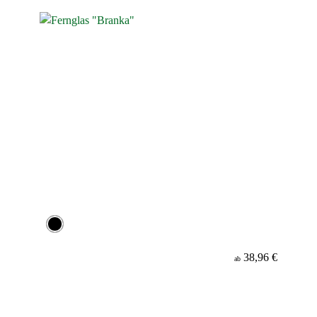
38,96 €
ab