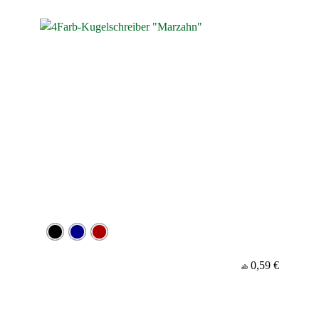
Werbeanbringung
Material
Minenfarbe
0,59 €
ab