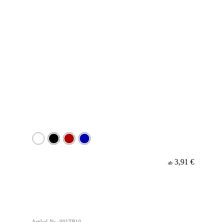
3,91 €
ab
Artikel-Nr.: 001TR10