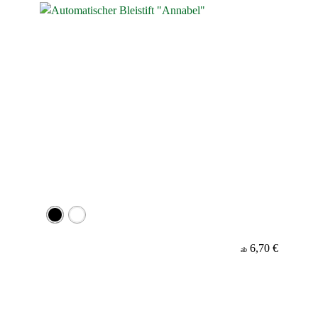
6,70 €
ab