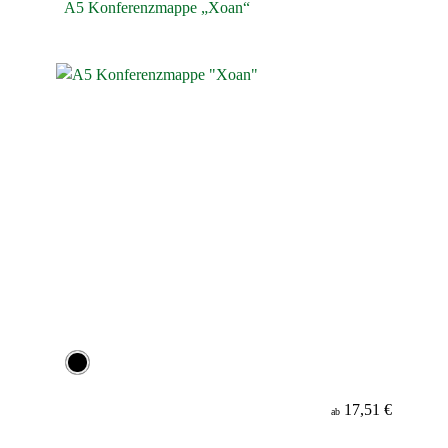
A5 Konferenzmappe „Xoan“
17,51 €
ab