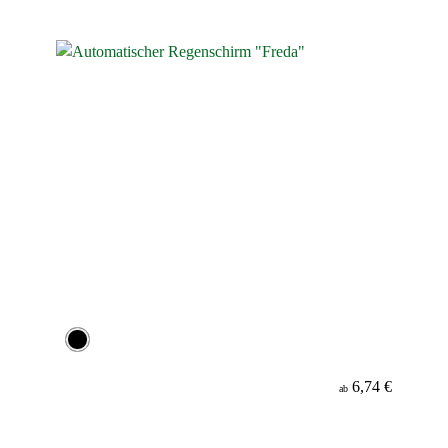
6,74 €
ab