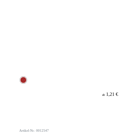
1,21 €
ab
Artikel-Nr.: 0012547