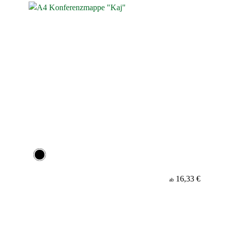
16,33 €
ab