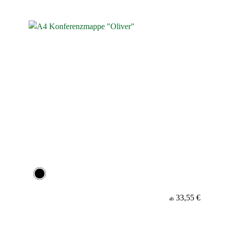
33,55 €
ab