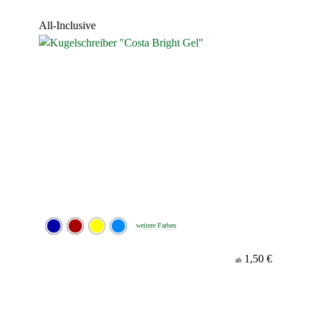
Werbeanbringung
All-Inclusive
Material
Minenfarbe
weitere Farben
1,50 €
ab