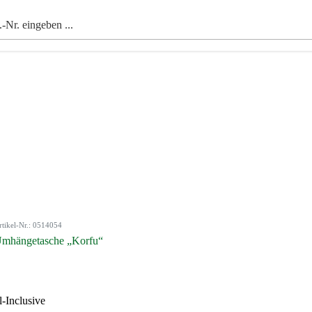
rtikel-Nr.: 0514054
mhängetasche „Korfu“
l-Inclusive