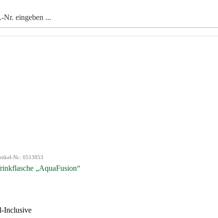
rtikel-Nr.: 0513053
rinkflasche „AquaFusion“
l-Inclusive