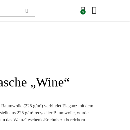
0
asche „Wine“
r Baumwolle (225 g/m²) verbindet Eleganz mit dem
stellt aus 225 g/m² recycelter Baumwolle, wurde
, um das Wein-Geschenk-Erlebnis zu bereichern.
ren sorgt dafür, dass Ihre wertvollen Flaschen