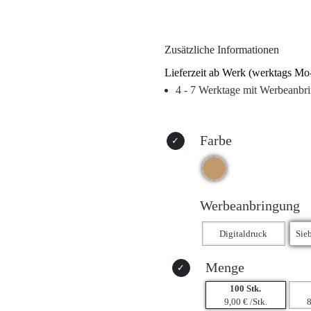
sicher und unversehrt bleiben. D
mehr als nur ein praktisches Trans
ethischem und sozial verantwort
Zusätzliche Informationen
Lieferzeit ab Werk (werktags Mo
4 - 7 Werktage mit Werbeanbr
Farbe
Werbeanbringung
Menge
100 Stk.
9,00 € /Stk.
8