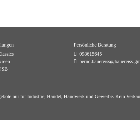
lungen
Persönliche Beratung
lassics
098615645
reen
bernd.bauereiss@bauereiss-g
USB
ebote nur für Industrie, Handel, Handwerk und Gewerbe. Kein Verkau