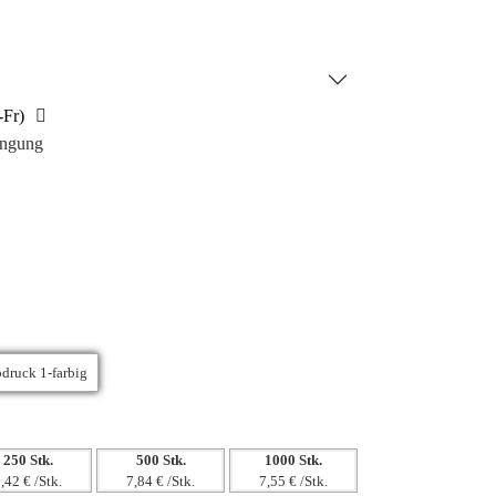
iese Duo-Weintasche aus recycelter Baumwolle ist
portmittel – sie repräsentiert auch die Werte von
lichem Handeln.
-Fr)
ingung
250 Stk.
500 Stk.
1000 Stk.
,42 € /Stk.
7,84 € /Stk.
7,55 € /Stk.