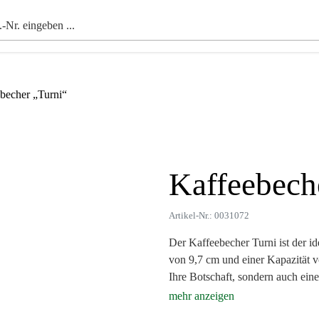
becher „Turni“
Kaffeebech
Zoom
Artikel-Nr.: 0031072
Der Kaffeebecher Turni ist der i
von 9,7 cm und einer Kapazität vo
Ihre Botschaft, sondern auch ei
Der elegante, weiße Becher begei
Technik, die Ihren Logo-Print in 