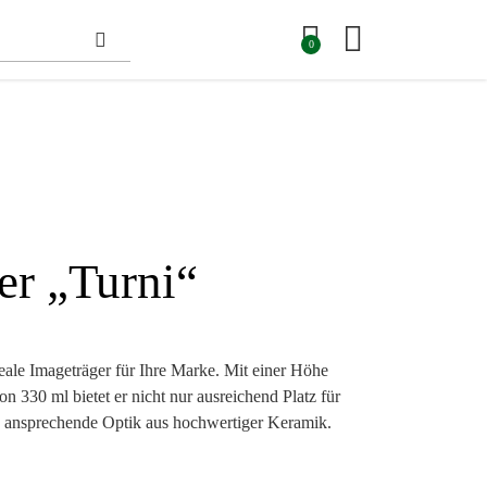
0
er „Turni“
deale Imageträger für Ihre Marke. Mit einer Höhe
n 330 ml bietet er nicht nur ausreichend Platz für
ne ansprechende Optik aus hochwertiger Keramik.
stert durch seine moderne Sublimationsdruck-
voller Farbe und Detailtreue zur Geltung bringt.