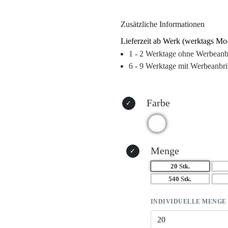
Jeder Schluck aus dem Turni wi
Zusätzliche Informationen
Bezug zu Ihrem Unternehmen. Lang
haptische Werbeträger wie dieser
Lieferzeit ab Werk (werktags Mo
Markenidentität, das den Alltag 
1 - 2 Werktage ohne Werbean
ansprechend präsentiert.
6 - 9 Werktage mit Werbeanbr
Warum dieses Produkt Ihre Marke
– Hochwertiger Druck für maxi
Farbe
– Praktisch, alltagsnah und langle
– Individuelle Gestaltungsmögli
– Eignet sich perfekt für die zi
Menge
20 Stk.
540 Stk.
INDIVIDUELLE MENGE