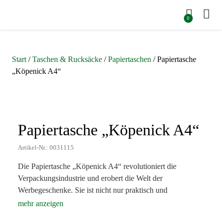
0
Start
/
Taschen & Rucksäcke
/
Papiertaschen
/ Papiertasche
„Köpenick A4“
Zoom
Papiertasche „Köpenick A4“
Artikel-Nr.: 0031115
Die Papiertasche „Köpenick A4“ revolutioniert die
Verpackungsindustrie und erobert die Welt der
Werbegeschenke. Sie ist nicht nur praktisch und
umweltfreundlich, sondern auch äußerst vielseitig
einsetzbar. Ob bei Massenwerbeaktionen, als Ersatz für