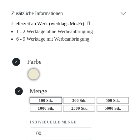
Plastiktüten in anspruchsvollen Geschäften oder als
Geschenkverpackung – die „Köpenick A4“ ist immer die
Zusätzliche Informationen
richtige Wahl. Hergestellt aus rein natürlichen Materialien,
Lieferzeit ab Werk (werktags Mo-Fr)
unterstützt sie zudem den Umweltschutz. Kein Wunder,
1 - 2 Werktage ohne Werbeanbringung
dass dieses Produkt Rekorde bricht!
6 - 9 Werktage mit Werbeanbringung
Farbe
Menge
100 Stk.
300 Stk.
500 Stk.
1000 Stk.
2500 Stk.
5000 Stk.
INDIVIDUELLE MENGE