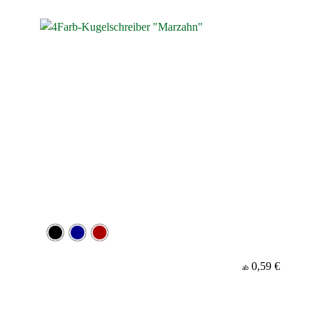
Werbeanbringung
Material
Minenfarbe
0,59 €
ab