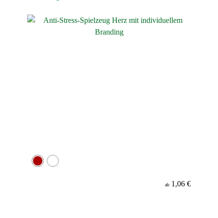
1,06 €
ab