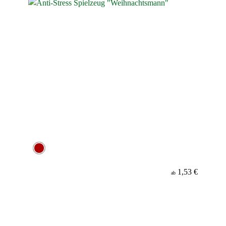
1,53 €
ab