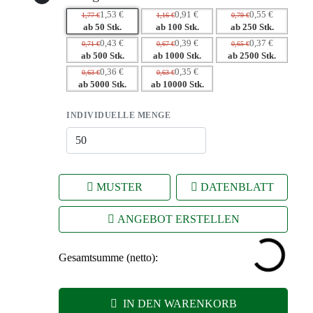
– Hochwertige Drucktechniken garantieren eine perfekte
1,53 €
0,91 €
0,55 €
1,77 €
1,16 €
0,79 €
Darstellung Ihres Logos
ab 50 Stk.
ab 100 Stk.
ab 250 Stk.
– Praktisch und nützlich – bleibt nachhaltig in Gebrauch
0,43 €
0,39 €
0,37 €
0,71 €
0,67 €
0,65 €
ab 500 Stk.
ab 1000 Stk.
ab 2500 Stk.
0,36 €
0,35 €
0,63 €
0,63 €
ab 5000 Stk.
ab 10000 Stk.
INDIVIDUELLE MENGE
MUSTER
DATENBLATT
ANGEBOT ERSTELLEN
Gesamtsumme (netto):
IN DEN WARENKORB