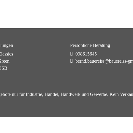
lungen
Persönliche Beratung
lassics
098615645
reen
bernd.bauereiss@bauereiss-g
USB
ebote nur für Industrie, Handel, Handwerk und Gewerbe. Kein Verkau