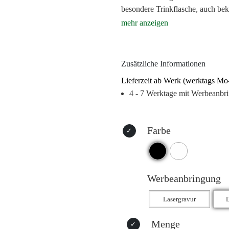
besondere Trinkflasche, auch bek
Nachhaltigkeit. Der Bambusdeckel
spricht besonders Kunden an, die
Flasche ist einwandig, besteht a
auslaufsicheren Bambusdeckel. Di
Zusätzliche Informationen
für Logos, Werbebotschaften und 
Lieferzeit ab Werk (werktags Mo
von Hand zu reinigen.
4 - 7 Werktage mit Werbeanbr
Farbe
Werbeanbringung
Menge