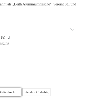
annt als „Leith Aluminiumflasche“, vereint Stil und
 unterstreicht den nachhaltigen Charakter und
 Wert auf umweltfreundliche Produkte legen. Die
us Aluminium und verfügt über einen schraubbaren,
e matte Oberfläche bietet die perfekte Grundlage
mehr. Wir empfehlen, die Flasche ausschließlich
-Fr)
ingung